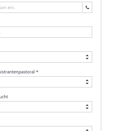
istrantenpastoral *
ucht