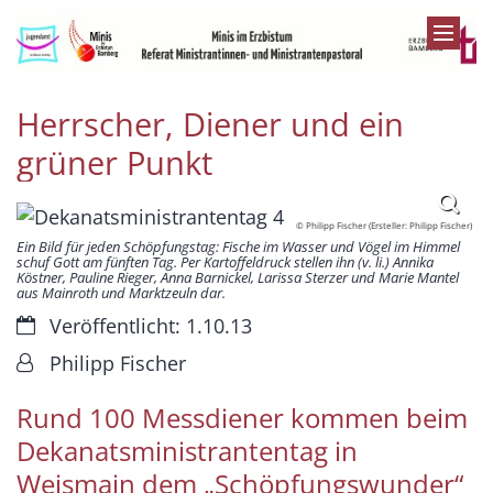
Zum Inhalt springen
Herrscher, Diener und ein
grüner Punkt
© Philipp Fischer (Ersteller: Philipp Fischer)
Ein Bild für jeden Schöpfungstag: Fische im Wasser und Vögel im Himmel
schuf Gott am fünften Tag. Per Kartoffeldruck stellen ihn (v. li.) Annika
Köstner, Pauline Rieger, Anna Barnickel, Larissa Sterzer und Marie Mantel
aus Mainroth und Marktzeuln dar.
Datum:
Veröffentlicht: 1.10.13
Von:
Philipp Fischer
Rund 100 Messdiener kommen beim
Dekanatsministrantentag in
Weismain dem „Schöpfungswunder“