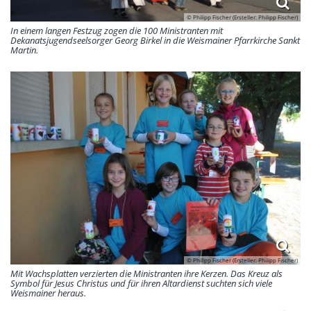
© Philipp Fischer (Ersteller: Philipp Fischer)
In einem langen Festzug zogen die 100 Ministranten mit
Dekanatsjugendseelsorger Georg Birkel in die Weismainer Pfarrkirche Sankt
Martin.
© Philipp Fischer (Ersteller: Philipp Fischer)
Mit Wachsplatten verzierten die Ministranten ihre Kerzen. Das Kreuz als
Symbol für Jesus Christus und für ihren Altardienst suchten sich viele
Weismainer heraus.